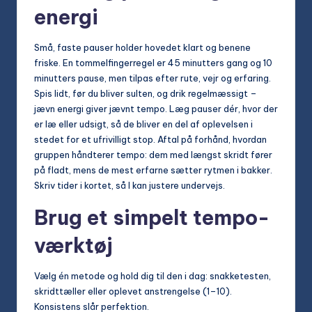
energi
Små, faste pauser holder hovedet klart og benene
friske. En tommelfingerregel er 45 minutters gang og 10
minutters pause, men tilpas efter rute, vejr og erfaring.
Spis lidt, før du bliver sulten, og drik regelmæssigt –
jævn energi giver jævnt tempo. Læg pauser dér, hvor der
er læ eller udsigt, så de bliver en del af oplevelsen i
stedet for et ufrivilligt stop. Aftal på forhånd, hvordan
gruppen håndterer tempo: dem med længst skridt fører
på fladt, mens de mest erfarne sætter rytmen i bakker.
Skriv tider i kortet, så I kan justere undervejs.
Brug et simpelt tempo-
værktøj
Vælg én metode og hold dig til den i dag: snakketesten,
skridttæller eller oplevet anstrengelse (1–10).
Konsistens slår perfektion.