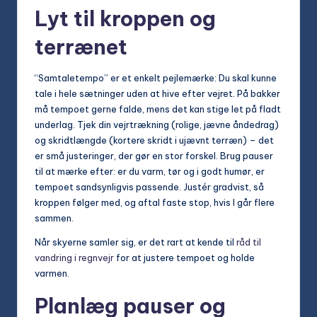
Lyt til kroppen og
terrænet
“Samtaletempo” er et enkelt pejlemærke: Du skal kunne
tale i hele sætninger uden at hive efter vejret. På bakker
må tempoet gerne falde, mens det kan stige let på fladt
underlag. Tjek din vejrtrækning (rolige, jævne åndedrag)
og skridtlængde (kortere skridt i ujævnt terræn) – det
er små justeringer, der gør en stor forskel. Brug pauser
til at mærke efter: er du varm, tør og i godt humør, er
tempoet sandsynligvis passende. Justér gradvist, så
kroppen følger med, og aftal faste stop, hvis I går flere
sammen.
Når skyerne samler sig, er det rart at kende til
råd til
vandring i regnvejr
for at justere tempoet og holde
varmen.
Planlæg pauser og