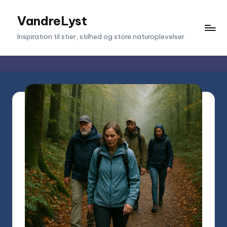
VandreLyst
Skip
to
Inspiration til stier, stilhed og store naturoplevelser
content