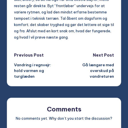
resten går direkte. Byt “frontløber” undervejs for at
variere rytmen, og lad den mindst erfarne bestemme
tempoet i teknisk terræn. Tal åbent om dagsform og
komfort; det skaber tryghed og gør det lettere at sige til
og fra. Afslut med en kort snak om, hvad der fungerede,
og hvad I vil prøve næste gang.
Post
Previous Post
Next Post
Vandring i regnvejr:
Gå længere med
navigation
hold varmen og
overskud på
turglæden
vandreturen
Comments
No comments yet. Why don’t you start the discussion?