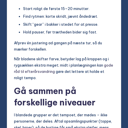
Start roligt de første 15–20 minutter.
Find rytmen: korte skridt, jævnt åndedræt.
Skift “gear” i bakker i stedet for at presse.
Hold pauser, før trætheden bider sig fast.
Afprøv én justering ad gangen på næste tur, så du
mærker forskellen.
Når bladene skifter farve, betyder lag på kroppen og i
rygsækken ekstra meget; midt i planlægningen kan
gode
råd til efterårsvandring
gøre det lettere at holde et
roligt tempo.
Gå sammen på
forskellige niveauer
I blandede grupper er det tempoet, der mødes – ikke
personerne, der deles. Aftal opsamlingspunkter (toppe,
skel, broer), så de hurtige får små ekstra sløjfer, mens