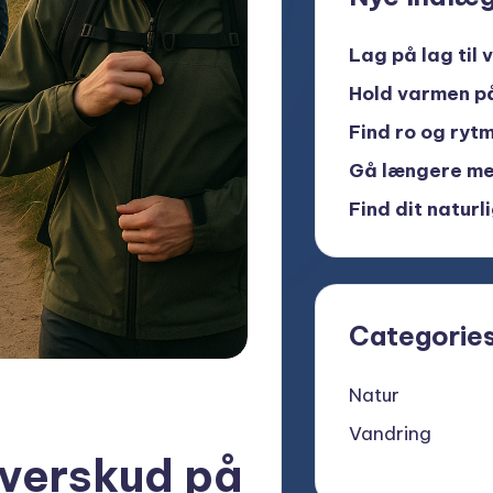
Lag på lag til 
Hold varmen p
Find ro og ryt
Gå længere me
Find dit natur
Categorie
Natur
Vandring
verskud på