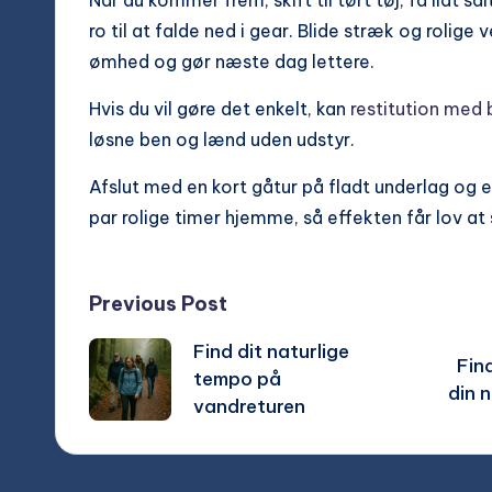
Når du kommer frem, skift til tørt tøj, få lidt s
ro til at falde ned i gear. Blide stræk og rolig
ømhed og gør næste dag lettere.
Hvis du vil gøre det enkelt, kan
restitution med 
løsne ben og lænd uden udstyr.
Afslut med en kort gåtur på fladt underlag og e
par rolige timer hjemme, så effekten får lov at 
Post
Previous Post
Find dit naturlige
navigation
Fin
tempo på
din 
vandreturen