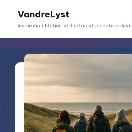
VandreLyst
Skip
to
Inspiration til stier, stilhed og store naturopleve
content