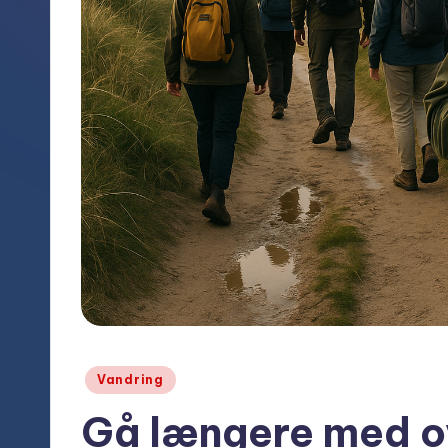
Posted
Vandring
in
Gå længere med o