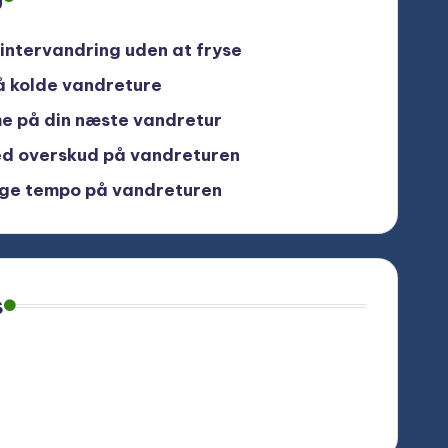
vintervandring uden at fryse
å kolde vandreture
me på din næste vandretur
d overskud på vandreturen
lige tempo på vandreturen
s