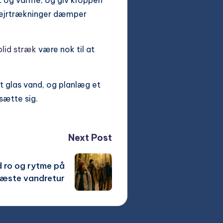
alt og varme, og giv kroppen
e vejrtrækninger dæmper
blid stræk
være nok til at
t glas vand, og planlæg et
sætte sig.
Next Post
d ro og rytme på
næste vandretur