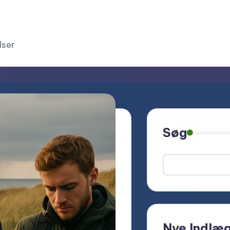
lser
Søg
Nye Indlæ